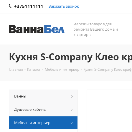
+3751111111
Заказать звонок
магазин товаров для
ремонта Вашего дома и
квартиры
Кухня S-Company Клео к
Главная
-
Каталог
-
Мебель и интерьер
-
Кухня S-Company Клео краф
Ванны
Душевые кабины
Мебель и интерьер