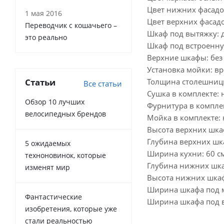
Цвет нижних фасадо
1 мая 2016
Цвет верхних фасадо
Переводчик с кошачьего –
Шкаф под вытяжку: 
это реально
Шкаф под встроенну
Верхние шкафы: без 
Установка мойки: в
Статьи
Толщина столешницы
Все статьи
Сушка в комплекте: 
Обзор 10 лучших
Фурнитура в комплек
велосипедных брендов
Мойка в комплекте: 
Высота верхних шка
Глубина верхних шк
5 ожидаемых
Ширина кухни: 60 с
техноновинок, которые
Глубина нижних шка
изменят мир
Высота нижних шкаф
Ширина шкафа под м
Фантастические
Ширина шкафа под в
изобретения, которые уже
стали реальностью