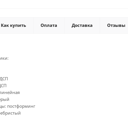
Как купить
Оплата
Доставка
Отзывы
ики:
ЛДСП
ДСП
 линейная
ерый
цы: постформинг
ребристый