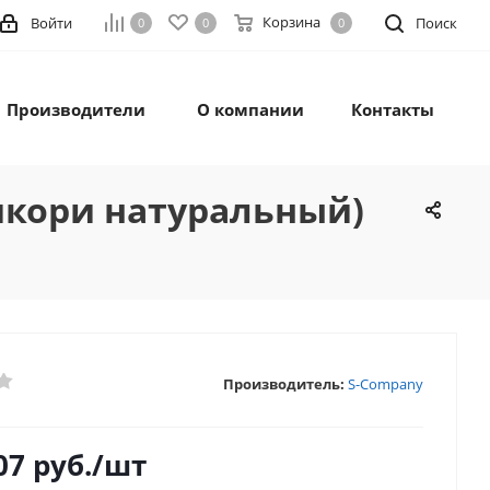
Корзина
Войти
Поиск
0
0
0
Производители
О компании
Контакты
гикори натуральный)
Производитель:
S-Company
07
руб.
/шт