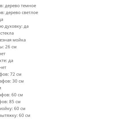
в: дерево темное
в: дерево светлое
да
ю духовку: да
стекла
резная мойка
: 26 см
нет
те: да
нет
фов: 72 см
афов: 30 см
м
фов: 60 см
ов: 85 см
ойку: 60 см
ытяжку: 60 см