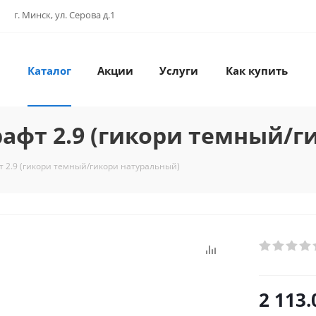
г. Минск, ул. Серова д.1
Каталог
Акции
Услуги
Как купить
рафт 2.9 (гикори темный/
т 2.9 (гикори темный/гикори натуральный)
2 113.