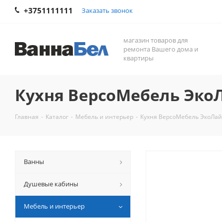
+3751111111
Заказать звонок
магазин товаров для
ремонта Вашего дома и
квартиры
Кухня ВерсоМебель ЭкоЛ
Главная
-
Каталог
-
Мебель и интерьер
-
Кухня ВерсоМебель ЭкоЛайт
Ванны
Душевые кабины
Мебель и интерьер