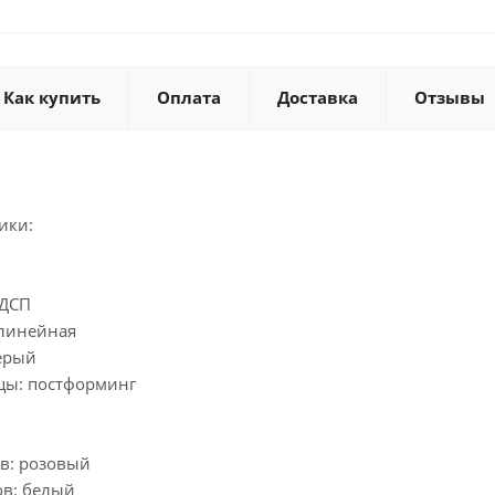
Как купить
Оплата
Доставка
Отзывы
ики:
ЛДСП
 линейная
ерый
цы: постформинг
в: розовый
ов: белый