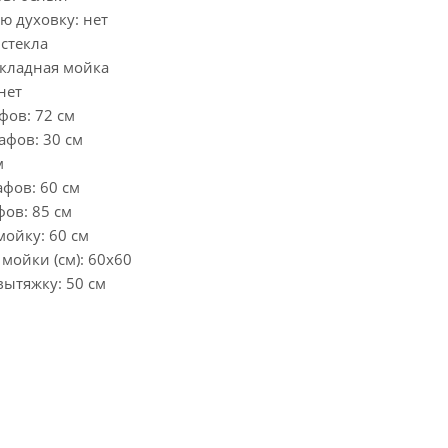
ю духовку: нет
стекла
акладная мойка
нет
фов: 72 см
афов: 30 см
м
фов: 60 см
ов: 85 см
ойку: 60 см
мойки (см): 60x60
ытяжку: 50 см