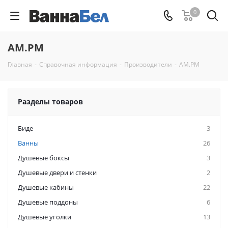
0
AM.PM
Главная
-
Справочная информация
-
Производители
-
AM.PM
Разделы товаров
Биде
3
Ванны
26
Душевые боксы
3
Душевые двери и стенки
2
Душевые кабины
22
Душевые поддоны
6
Душевые уголки
13