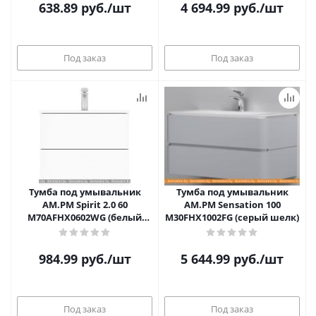
638.89
руб.
/шт
4 694.99
руб.
/шт
Под заказ
Под заказ
Тумба под умывальник
Тумба под умывальник
AM.PM Spirit 2.0 60
AM.PM Sensation 100
M70AFHX0602WG (белый
M30FHX1002FG (серый шелк)
глянец)
984.99
руб.
/шт
5 644.99
руб.
/шт
Под заказ
Под заказ