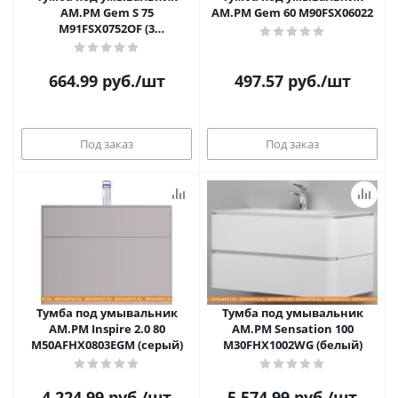
AM.PM Gem S 75
AM.PM Gem 60 M90FSX06022
M91FSX0752OF (3
ящика,светлый дуб)
664.99
руб.
/шт
497.57
руб.
/шт
Под заказ
Под заказ
Тумба под умывальник
Тумба под умывальник
AM.PM Inspire 2.0 80
AM.PM Sensation 100
M50AFHX0803EGM (серый)
M30FHX1002WG (белый)
4 224.99
руб.
/шт
5 574.99
руб.
/шт