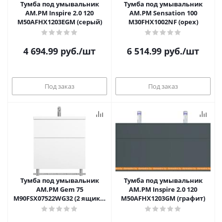
Тумба под умывальник
Тумба под умывальник
AM.PM Inspire 2.0 120
AM.PM Sensation 100
M50AFHX1203EGM (серый)
M30FHX1002NF (орех)
4 694.99
руб.
/шт
6 514.99
руб.
/шт
Под заказ
Под заказ
Тумба под умывальник
Тумба под умывальник
AM.PM Gem 75
AM.PM Inspire 2.0 120
M90FSX07522WG32 (2 ящика,
M50AFHX1203GM (графит)
белый)