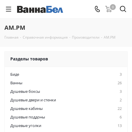
0
AM.PM
Главная
-
Справочная информация
-
Производители
-
AM.PM
Разделы товаров
Биде
3
Ванны
26
Душевые боксы
3
Душевые двери и стенки
2
Душевые кабины
22
Душевые поддоны
6
Душевые уголки
13