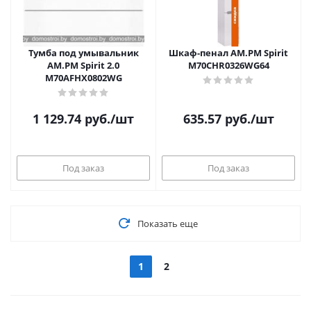
Тумба под умывальник
Шкаф-пенал AM.PM Spirit
AM.PM Spirit 2.0
M70CHR0326WG64
M70AFHX0802WG
1 129.74
руб.
/шт
635.57
руб.
/шт
Под заказ
Под заказ
Показать еще
1
2