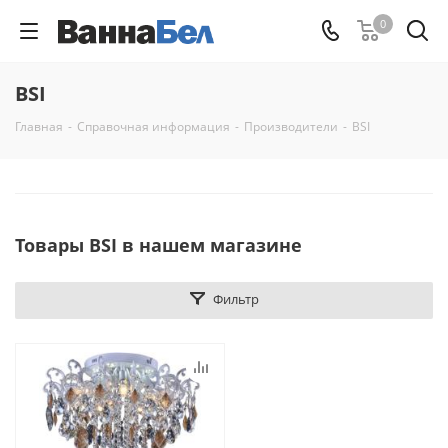
0
BSI
Главная
-
Справочная информация
-
Производители
-
BSI
Товары BSI в нашем магазине
Фильтр