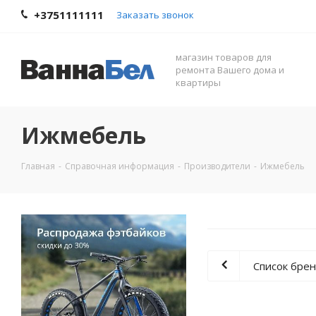
+3751111111
Заказать звонок
магазин товаров для
ремонта Вашего дома и
квартиры
Ижмебель
Главная
-
Справочная информация
-
Производители
-
Ижмебель
Список бре