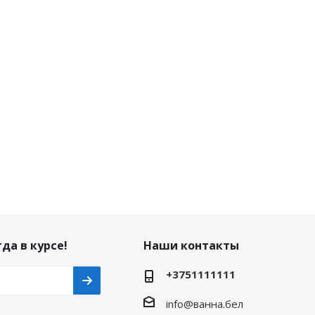
да в курсе!
Наши контакты
+3751111111
info@ванна.бел