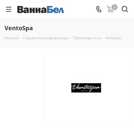
0
VentoSpa
Главная
-
Справочная информация
-
Производители
-
VentoSpa