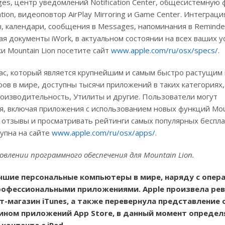
ges, центр уведомлений Notification Center, общесистемную
ion, видеоповтор AirPlay Mirroring и Game Center. Интеграция
ы, календари, сообщения в Messages, напоминания в Reminde
 документы iWork, в актуальном состоянии на всех ваших у
 Mountain Lion посетите сайт
www.apple.com/ru/osx/specs/
.
 Mac, который является крупнейшим и самым быстро растущим
в в мире, доступны тысячи приложений в таких категориях,
оизводительность, Утилиты и другие. Пользователи могут
 включая приложения с использованием новых функций Mount
ь отзывы и просматривать рейтинги самых популярных беспл
упна на сайте
www.apple.com/ru/osx/apps/
.
влении программного обеспечения для Mountain Lion.
чшие персональные компьютеры в мире, наряду с опер
и профессиональными приложениями. Apple произвела р
-магазин iTunes, а также перевернула представление 
зином приложений App Store, в данный момент определ