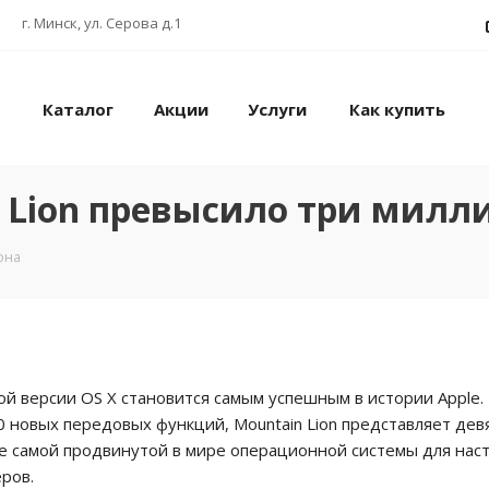
г. Минск, ул. Серова д.1
Каталог
Акции
Услуги
Как купить
n Lion превысило три милл
она
той версии OS X становится самым успешным в истории Apple.
0 новых передовых функций, Mountain Lion представляет дев
е самой продвинутой в мире операционной системы для нас
ров.