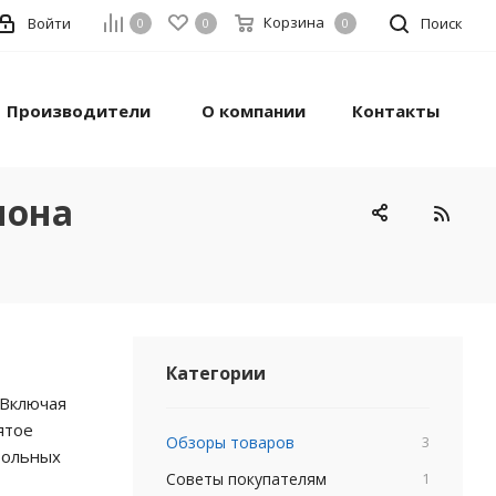
Корзина
Войти
Поиск
0
0
0
Производители
О компании
Контакты
иона
Категории
 Включая
ятое
Обзоры товаров
3
тольных
Советы покупателям
1