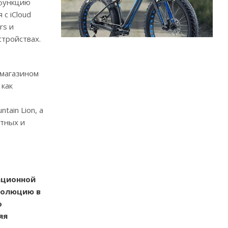
 функцию
 с iCloud
rs и
стройствах.
 магазином
 как
ain Lion, а
атных и
ационной
еволюцию в
о
яя