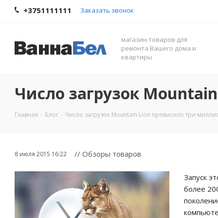
+3751111111
Заказать звонок
магазин товаров для
ремонта Вашего дома и
квартиры
Число загрузок Mountai
Главная
-
Блог
-
Число загрузок Mountain Lion превысило три милли
// Обзоры товаров
8 июля 2015 16:22
Запуск э
более 20
поколени
компьюте