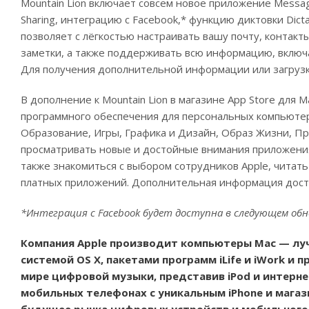
Mountain Lion включает совсем новое приложение Messa
Sharing, интеграцию с Facebook,* функцию диктовки Dictat
позволяет с лёгкостью настраивать вашу почту, контакт
заметки, а также поддерживать всю информацию, включая
Для получения дополнительной информации или загрузки
В дополнение к Mountain Lion в магазине App Store для
программного обеспечения для персональных компьютеро
Образование, Игры, Графика и Дизайн, Образ Жизни, Пр
просматривать новые и достойные внимания приложения,
также знакомиться с выбором сотрудников Apple, читат
платных приложений. Дополнительная информация дост
*Интеграция с Facebook будет доступна в следующем обно
Компания Apple производит компьютеры Mac — лу
системой OS X, пакетами программ iLife и iWork 
мире цифровой музыки, представив iPod и интернет
мобильных телефонах с уникальным iPhone и мага