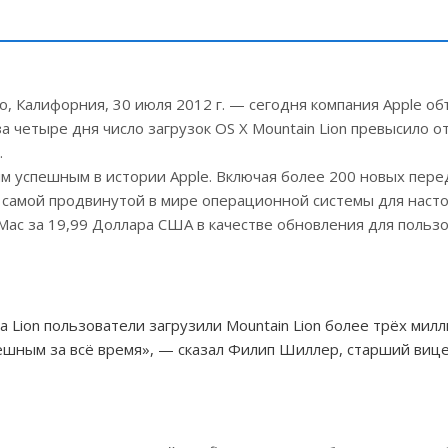
о, Калифорния, 30 июля 2012 г. — сегодня компания Apple об
за четыре дня число загрузок OS X Mountain Lion превысило о
.
мым успешным в истории Apple. Включая более 200 новых пер
е самой продвинутой в мире операционной системы для наст
 Мас за 19,99 Доллара США в качестве обновления для польз
а Lion пользователи загрузили Mountain Lion более трёх мил
спешным за всё время», — сказал Филип Шиллер, старший виц