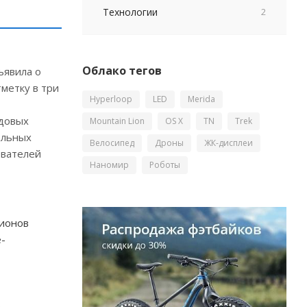
Технологии
2
Облако тегов
ъявила о
тметку в три
Hyperloop
LED
Merida
едовых
Mountain Lion
OS X
TN
Trek
ольных
Велосипед
Дроны
ЖК-дисплеи
ователей
Наномир
Роботы
лионов
е-