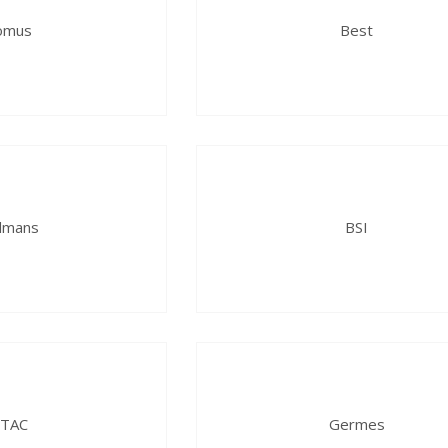
omus
Best
dmans
BSI
-TAC
Germes