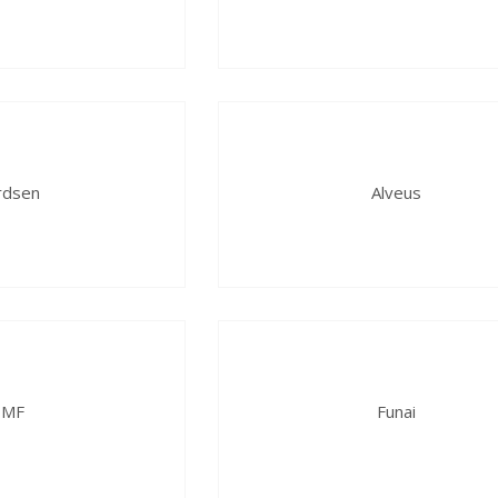
rdsen
Alveus
TMF
Funai