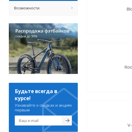
Возможности
Bl
Ro
Будьте всегда в
курсе!
Узнавайте о скидках и акциях
первым
V