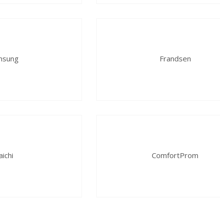
msung
Frandsen
ichi
ComfortProm