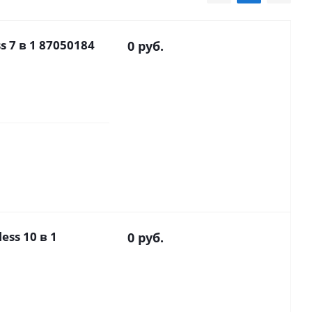
s 7 в 1 87050184
0 руб.
ess 10 в 1
0 руб.