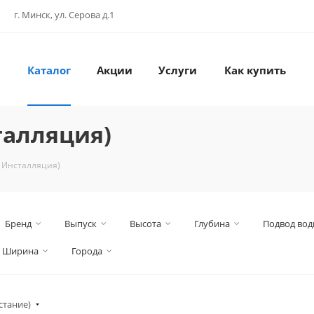
г. Минск, ул. Серова д.1
Каталог
Акции
Услуги
Как купить
талляция)
+ Инсталляция)
Бренд
Выпуск
Высота
Глубина
Подвод во
Ширина
Города
стание)