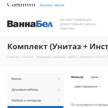
+3751111111
Заказать звонок
магазин товаров для
ремонта Вашего дома и
квартиры
Комплект (Унитаз + Инс
Главная
-
Каталог
-
Керамикa, санфаянс, мойки
-
Комплект (Унитаз 
Фильтр:
Цена
Ванны
Цвет керамики
Душевые кабины
Мебель и интерьер
По популярности (возра