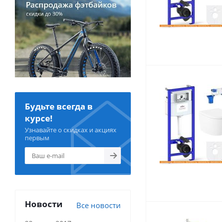
Будьте всегда в
курсе!
Узнавайте о скидках и акциях
первым
Новости
Все новости