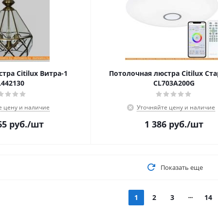
тра Citilux Витра-1
Потолочная люстра Citilux Ст
L442130
CL703A200G
е цену и наличие
Уточняйте цену и наличие
65
руб.
/шт
1 386
руб.
/шт
Показать еще
1
2
3
14