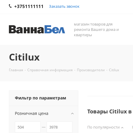
+3751111111
Заказать звонок
магазин товаров для
ремонта Вашего дома и
квартиры
Citilux
Главная
-
Справочная информация
-
Производители
-
Citilux
Фильтр по параметрам
Товары Citilux 
Розничная цена
По популярности