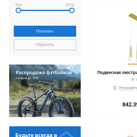
504
3978
Сбросить
Подвесная люстра 
Уточняйт
842.3
Будьте всегда в