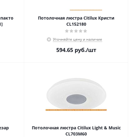
мпакто
Потолочная люстра Citilux Кристи
1]
CL152180
Уточняйте цену и наличие
594.65
руб.
/шт
езар
Потолочная люстра Citilux Light & Music
CL703M60