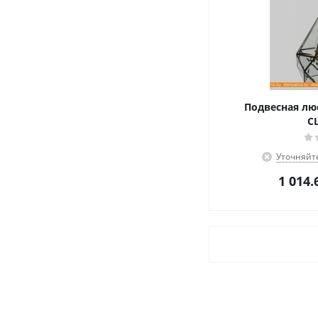
Подвесная люс
C
Уточняйт
1 014.