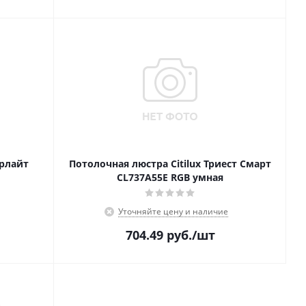
арлайт
Потолочная люстра Citilux Триест Смарт
CL737A55E RGB умная
Уточняйте цену и наличие
704.49
руб.
/шт