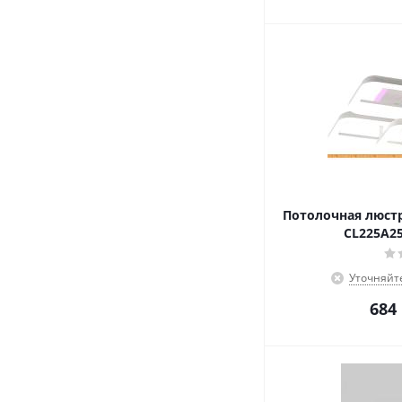
Потолочная люстр
CL225A2
Уточняйт
684