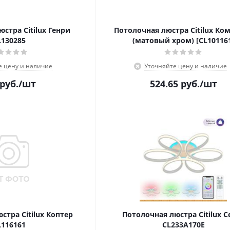
стра Citilux Генри
Потолочная люстра Citilux Ко
L130285
(матовый хром) [CL10116
е цену и наличие
Уточняйте цену и наличие
руб.
/шт
524.65
руб.
/шт
стра Citilux Коптер
Потолочная люстра Citilux С
L116161
CL233A170E