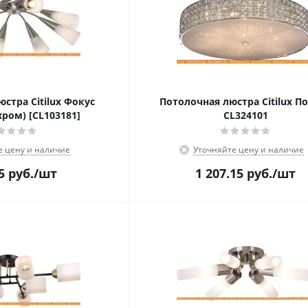
стра Citilux Фокус
Потолочная люстра Citilux П
ром) [CL103181]
CL324101
е цену и наличие
Уточняйте цену и наличие
5
руб.
/шт
1 207.15
руб.
/шт