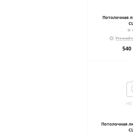
Потолочная лю
C
Уточняйт
540
Потолочная лю
C