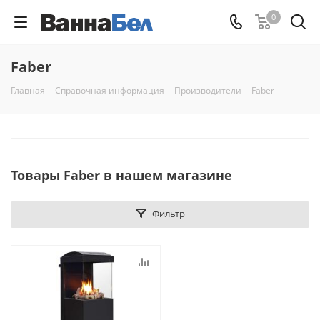
0
Faber
Главная
-
Справочная информация
-
Производители
-
Faber
Товары Faber в нашем магазине
Фильтр