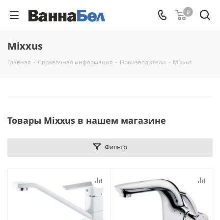
0
Mixxus
Главная
-
Справочная информация
-
Производители
-
Mixxus
Товары Mixxus в нашем магазине
Фильтр