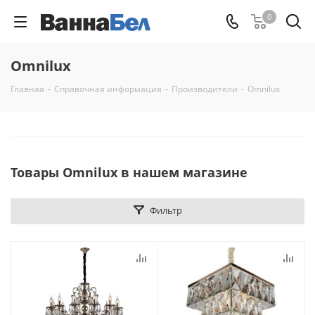
0
Omnilux
Главная
-
Справочная информация
-
Производители
-
Omnilux
Товары Omnilux в нашем магазине
Фильтр