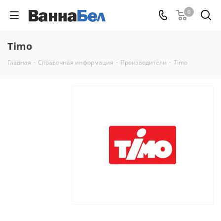
0
Timo
Главная
-
Справочная информация
-
Производители
-
Timo