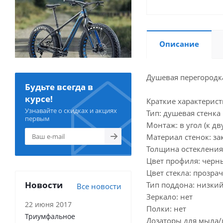
Описание
Душевая перегородк
Будьте всегда в
курсе!
Краткие характерист
Узнавайте о скидках и акциях
Тип: душевая стенка
первым
Монтаж: в угол (к дв
Материал стенок: за
Толщина остекления
Цвет профиля: черн
Цвет стекла: прозра
Новости
Тип поддона: низки
Все новости
Зеркало: нет
22 июня 2017
Полки: нет
Триумфальное
Дозаторы для мыла/