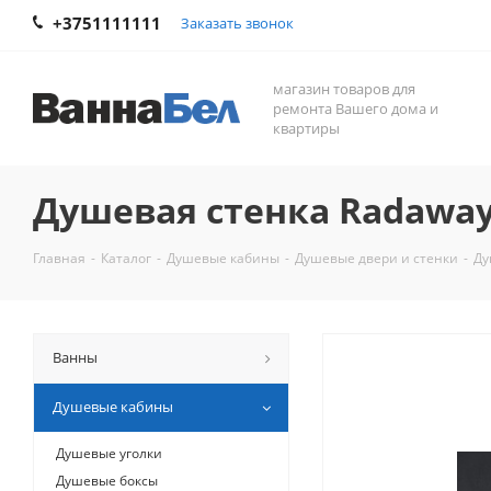
+3751111111
Заказать звонок
магазин товаров для
ремонта Вашего дома и
квартиры
Душевая стенка Radaway M
Главная
-
Каталог
-
Душевые кабины
-
Душевые двери и стенки
-
Ду
Ванны
Душевые кабины
Душевые уголки
Душевые боксы