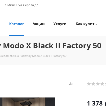
г. Минск, ул. Серова д.1
Каталог
Акции
Услуги
Как купить
odo X Black II Factory 50
шевая стенка Radaway Modo X Black II Factory 50
1 378