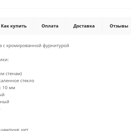
Как купить
Оплата
Доставка
Отзывы
а с хромированной фурнитурой
ики:
ум стенам)
каленное стекло
: 10 мм
ый
чный
й
шампуня: нет