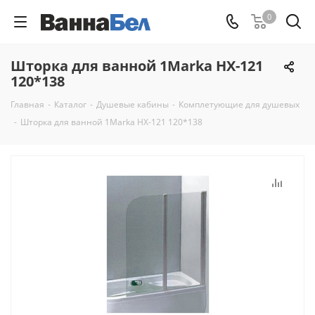
0
Шторка для ванной 1Marka HX-121
120*138
Главная
-
Каталог
-
Душевые кабины
-
Комплетующие для душевых
-
Шторка для ванной 1Marka HX-121 120*138