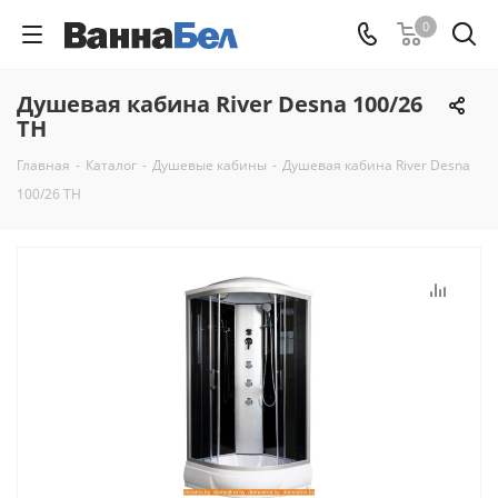
0
Душевая кабина River Desna 100/26
ТН
Главная
-
Каталог
-
Душевые кабины
-
Душевая кабина River Desna
100/26 ТН