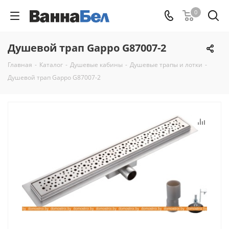
0
Душевой трап Gappo G87007-2
Главная
-
Каталог
-
Душевые кабины
-
Душевые трапы и лотки
-
Душевой трап Gappo G87007-2