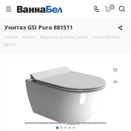
0
Унитаз GSI Pura 881511
Главная
-
Каталог
-
Керамикa, санфаянс, мойки
-
Унитаз GSI Pura
881511