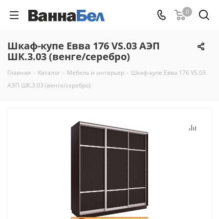
0
Шкаф-купе Евва 176 VS.03 АЭП
ШК.3.03 (венге/серебро)
Главная
-
Каталог
-
Мебель и интерьер
-
Шкаф-купе Евва 176 VS.03
АЭП ШК.3.03 (венге/серебро)