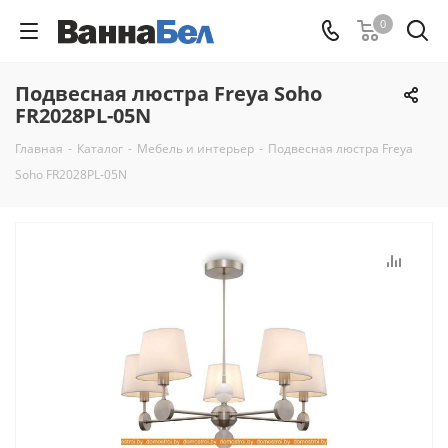
0
Подвесная люстра Freya Soho
FR2028PL-05N
Главная
-
Каталог
-
Мебель и интерьер
-
Подвесная люстра Freya
Soho FR2028PL-05N