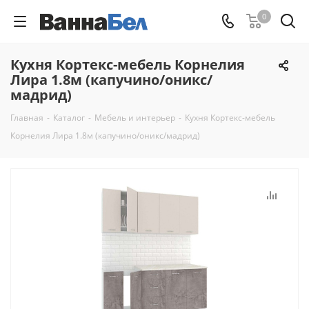
0
Кухня Кортекс-мебель Корнелия
Лира 1.8м (капучино/оникс/
мадрид)
Главная
-
Каталог
-
Мебель и интерьер
-
Кухня Кортекс-мебель
Корнелия Лира 1.8м (капучино/оникс/мадрид)