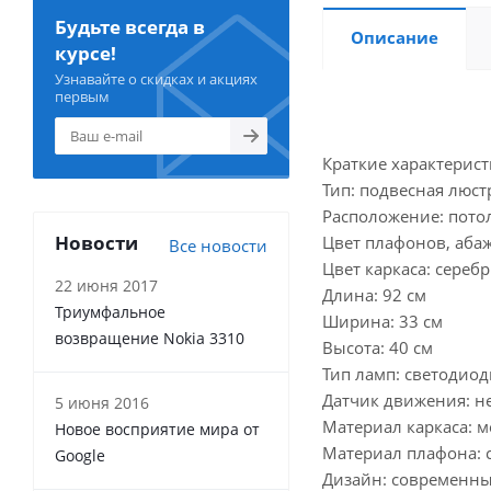
Будьте всегда в
Описание
курсе!
Узнавайте о скидках и акциях
первым
Краткие характерист
Тип: подвесная люст
Расположение: пото
Новости
Цвет плафонов, аба
Все новости
Цвет каркаса: сереб
22 июня 2017
Длина: 92 см
Триумфальное
Ширина: 33 см
возвращение Nokia 3310
Высота: 40 см
Тип ламп: светодио
Датчик движения: н
5 июня 2016
Материал каркаса: м
Новое восприятие мира от
Материал плафона: 
Google
Дизайн: современн