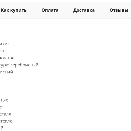
Как купить
Оплата
Доставка
Отзывы
ики:
ра
лочное
жура: серебристый
ристый
дные
ет
еталл
стекло
ый