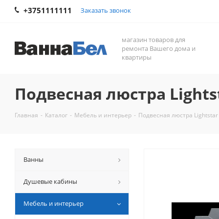
+3751111111
Заказать звонок
магазин товаров для
ремонта Вашего дома и
квартиры
Подвесная люстра Lights
Главная
-
Каталог
-
Мебель и интерьер
-
Подвесная люстра Lightstar
Ванны
Душевые кабины
Мебель и интерьер