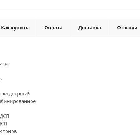
Как купить
Оплата
Доставка
Отзывы
ики:
ая
 трехдверный
омбинированное
ЛДСП
ДСП
х тонов