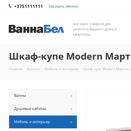
+3751111111
Заказать звонок
магазин товаров для
ремонта Вашего дома и
квартиры
Шкаф-купе Modern Марти
Главная
-
Каталог
-
Мебель и интерьер
-
Шкаф-купе Modern Мартин 
Ванны
Душевые кабины
Мебель и интерьер