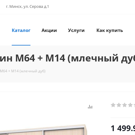
г. Минск, ул. Серова д.1
Каталог
Акции
Услуги
Как купить
н М64 + М14 (млечный ду
М64 + М14 (млечный дуб)
1 499.