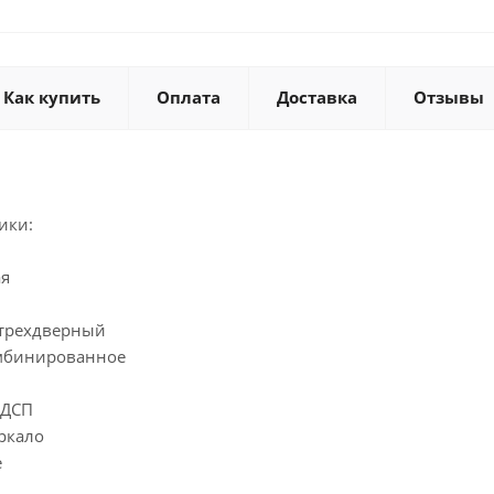
Как купить
Оплата
Доставка
Отзывы
ики:
ая
 трехдверный
омбинированное
ЛДСП
ркало
е