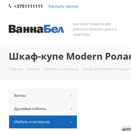
+3751111111
Заказать звонок
магазин товаров для
ремонта Вашего дома и
квартиры
Шкаф-купе Modern Роланд
Главная
-
Каталог
-
Мебель и интерьер
-
Шкаф-купе Modern Роланд 1
Ванны
Душевые кабины
Мебель и интерьер