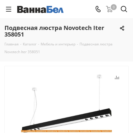
0
Подвесная люстра Novotech Iter
358051
Главная
-
Каталог
-
Мебель и интерьер
-
Подвесная люстра
Novotech Iter 358051