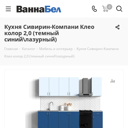
0
Кухня Сивирин-Компани Клео
колор 2,0 (темный
синий\лазурный)
Главная
-
Каталог
-
Мебель и интерьер
-
Кухня Сивирин-Компани
Клео колор 2,0 (темный синий\лазурный)