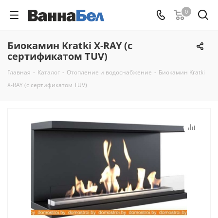
0
Биокамин Kratki X-RAY (с
сертификатом TUV)
Главная
-
Каталог
-
Отопление и водоснабжение
-
Биокамин Kratki
X-RAY (с сертификатом TUV)