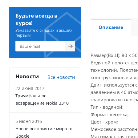
Будьте всегда в
курсе!
Описание
Узнавайте о скидках и акциях
первым
Размер(ВхШ): 80 х 50
Водяной полотенцес
технологий. Полоте
Новости
Все новости
конструктивные и д
Двин используется 
22 июня 2017
давлением в 40 атмо
Триумфальное
гравировка и гологр
возвращение Nokia 3310
Тип - водяной;
Форма - лесенка;
5 июня 2016
Цвет - хром;
Новое восприятие мира от
Межосевое расстояни
Google
Максимальная темпер