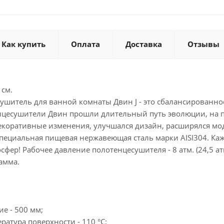
Как купить
Оплата
Доставка
Отзывы
 см.
ушитель для ванной комнаты Двин J - это сбалансированно
нцесушители Двин прошли длительный путь эволюции, на п
екоративные изменения, улучшался дизайн, расширялся мо
специальная пищевая нержавеющая сталь марки AISI304. К
сфер! Рабочее давление полотенцесушителя - 8 атм. (24,5 а
амма.
е - 500 мм;
атура поверхности - 110 °C;