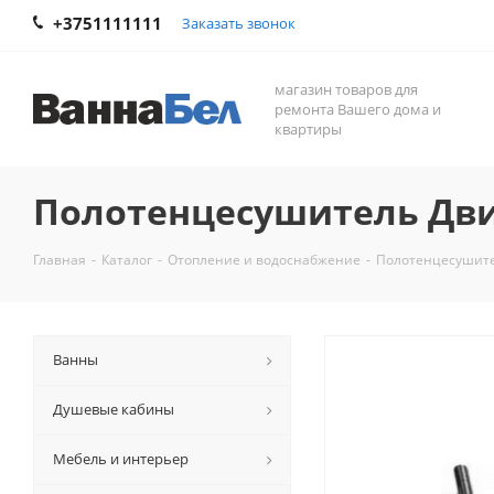
+3751111111
Заказать звонок
магазин товаров для
ремонта Вашего дома и
квартиры
Полотенцесушитель Двин
Главная
-
Каталог
-
Отопление и водоснабжение
-
Полотенцесушит
Ванны
Душевые кабины
Мебель и интерьер