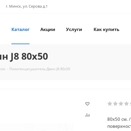
г. Минск, ул. Серова д.1
Каталог
Акции
Услуги
Как купить
 J8 80x50
ели
-
Полотенцесушитель Двин J8 80x50
80х50 см. 
поверхност