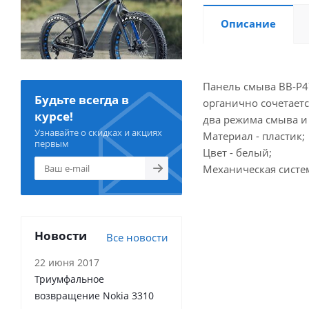
Описание
Панель смыва BB-P4
Будьте всегда в
органично сочетает
курсе!
два режима смыва и 
Узнавайте о скидках и акциях
Материал - пластик;
первым
Цвет - белый;
Механическая систе
Новости
Все новости
22 июня 2017
Триумфальное
возвращение Nokia 3310