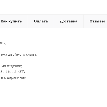
Как купить
Оплата
Доставка
Отзывы
тик;
тема двойного слива;
ния отделок;
ft-touch (ST);
ть к царапинам.