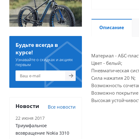
Описание
Будьте всегда в
курсе!
Материал - АБС-плас
Узнавайте о скидках и акциях
Цвет - белый;
первым
Пневматическая сис
Сила нажатия 20 N;
Возможность сочета
Возможно покрытие So
Высокая устойчивос
Новости
Все новости
22 июня 2017
Триумфальное
возвращение Nokia 3310