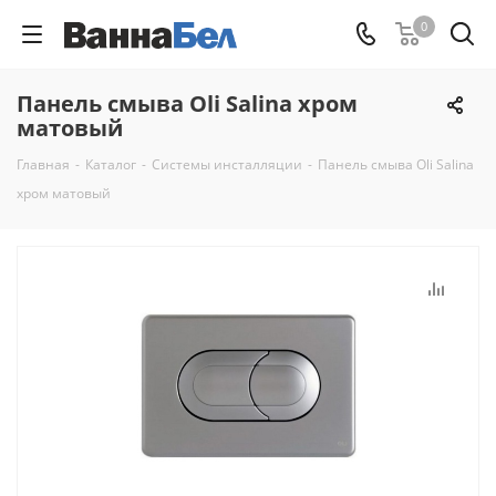
0
Панель смыва Oli Salina хром
матовый
Главная
-
Каталог
-
Системы инсталляции
-
Панель смыва Oli Salina
хром матовый