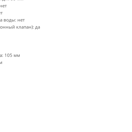
нет
ет
а воды: нет
онный клапан): да
а: 105 мм
м