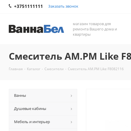
+3751111111
Заказать звонок
магазин товаров для
ремонта Вашего дома и
квартиры
Смеситель AM.PM Like F
Главная
-
Каталог
-
Смесители
-
Смеситель AM.PM Like F8082116
Ванны
Душевые кабины
Мебель и интерьер