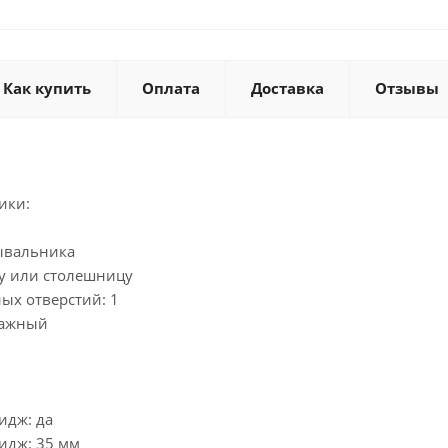
Как купить
Оплата
Доставка
Отзывы
ики:
ывальника
у или столешницу
ых отверстий: 1
чажный
идж: да
идж: 35 мм