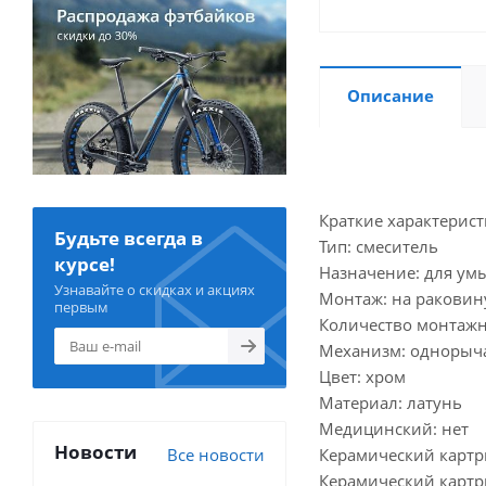
Описание
Краткие характерист
Будьте всегда в
Тип: смеситель
курсе!
Назначение: для ум
Узнавайте о скидках и акциях
Монтаж: на раковин
первым
Количество монтажн
Механизм: одноры
Цвет: хром
Материал: латунь
Медицинский: нет
Новости
Все новости
Керамический картр
Керамический картр