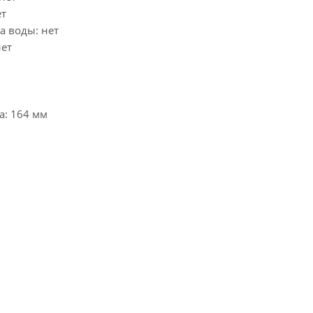
ет
а воды: нет
нет
а: 164 мм