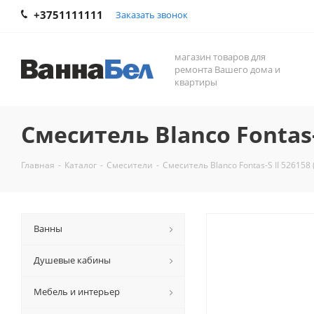
+3751111111
Заказать звонок
магазин товаров для
ремонта Вашего дома и
квартиры
Смеситель Blanco Fontas-
Главная
-
Каталог
-
Смесители
-
Смеситель Blanco Fontas-S II 526158
Ванны
Душевые кабины
Мебель и интерьер