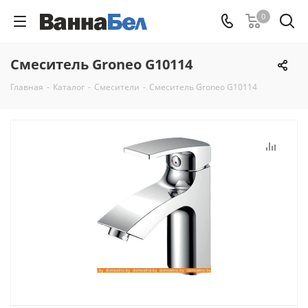
0
Смеситель Groneo G10114
Главная
-
Каталог
-
Смесители
-
Смеситель Groneo G10114