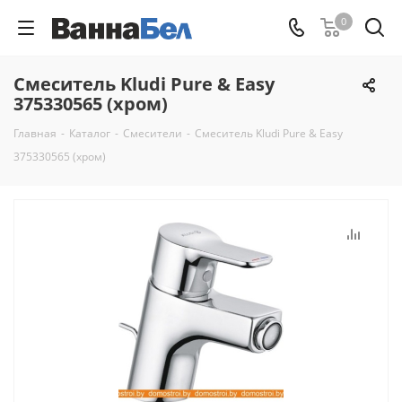
0
Смеситель Kludi Pure & Easy
375330565 (хром)
Главная
-
Каталог
-
Смесители
-
Смеситель Kludi Pure & Easy
375330565 (хром)