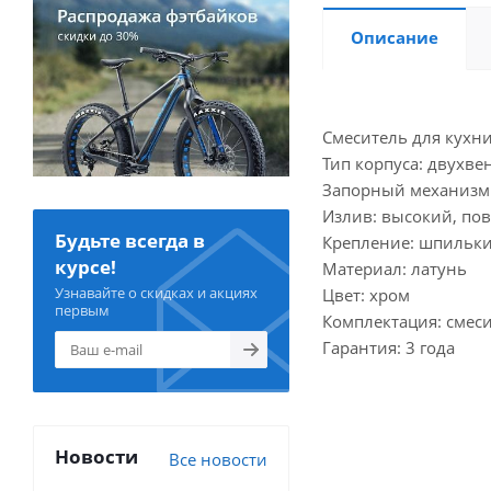
Описание
Смеситель для кухни
Тип корпуса: двухв
Запорный механизм:
Излив: высокий, по
Будьте всегда в
Крепление: шпильк
курсе!
Материал: латунь
Узнавайте о скидках и акциях
Цвет: хром
первым
Комплектация: смес
Гарантия: 3 года
Новости
Все новости