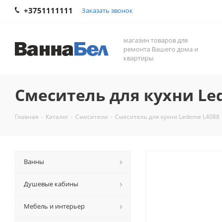
+3751111111
Заказать звонок
магазин товаров для
ремонта Вашего дома и
квартиры
Смеситель для кухни Le
Главная
-
Каталог
-
Смесители
-
Смеситель для кухни Ledeme L4088
Ванны
Душевые кабины
Мебель и интерьер