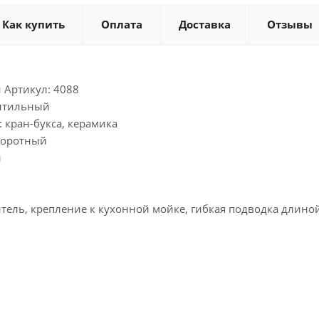
Как купить
Оплата
Доставка
Отзывы
 Артикул: 4088
ентильный
 кран-букса, керамика
воротный
и
итель, крепление к кухонной мойке, гибкая подводка длин