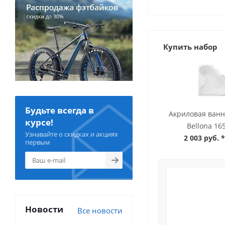
Купить набор
Будьте всегда в
Акриловая ванн
курсе!
Bellona 16
Узнавайте о скидках и акциях
2 003 руб.
*
первым
Новости
Все новости