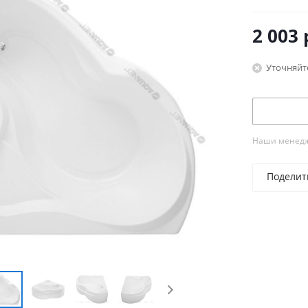
2 003
Уточняйт
Наши менедже
Поделит