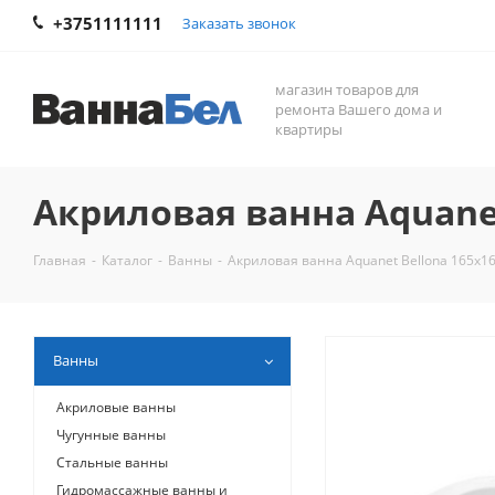
+3751111111
Заказать звонок
магазин товаров для
ремонта Вашего дома и
квартиры
Акриловая ванна Aquanet
Главная
-
Каталог
-
Ванны
-
Акриловая ванна Aquanet Bellona 165x1
Ванны
Акриловые ванны
Чугунные ванны
Стальные ванны
Гидромассажные ванны и