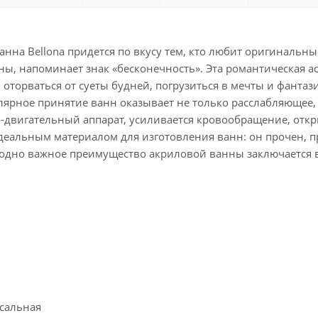
анна Bellona придется по вкусу тем, кто любит оригиналь
ы, напоминает знак «бесконечность». Эта романтическая а
оторваться от суеты будней, погрузиться в мечты и фантаз
лярное принятие ванн оказывает не только расслабляющее, 
о-двигательный аппарат, усиливается кровообращение, отк
деальным материалом для изготовления ванн: он прочен, пр
одно важное преимущество акриловой ванны заключается в 
сальная