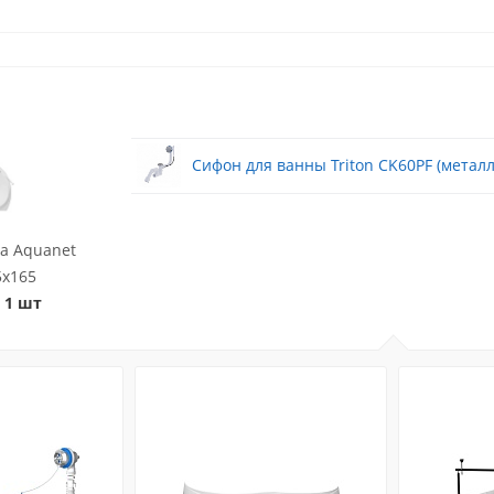
Сифон для ванны Triton CK60PF (металл
а Aquanet
5x165
 1 шт