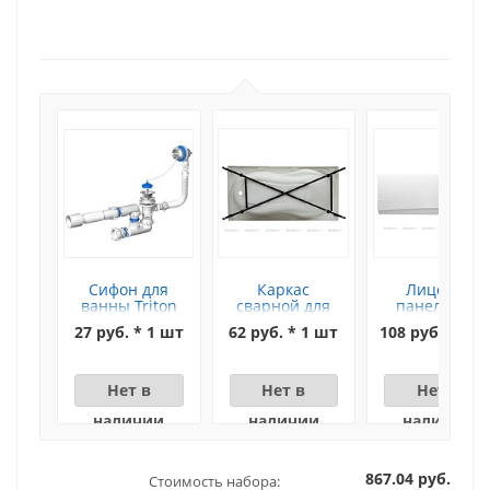
Сифон для
Каркас
Лицевая
ванны Triton
сварной для
панель для
(цепочка)
ванны Corsica
ванны Aquane
27 руб. * 1 шт
62 руб. * 1 шт
108 руб. * 1 ш
170x75
Corsica 170x7
Нет в
Нет в
Нет в
наличии
наличии
наличии
867.04 руб.
Стоимость набора: