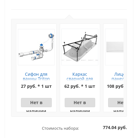
Сифон для
Каркас
Лицевая
ванны Triton
сварной для
панель для
(цепочка)
ванны Aquanet
ванны Aquane
27 руб. * 1 шт
62 руб. * 1 шт
108 руб. * 1 ш
Valencia 170x80
Valencia 170x8
Нет в
Нет в
Нет в
наличии
наличии
наличии
774.04 руб.
Стоимость набора: