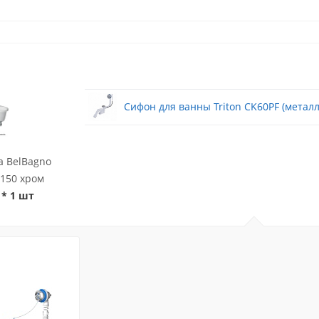
Сифон для ванны Triton CK60PF (металл
а BelBagno
150 хром
* 1 шт