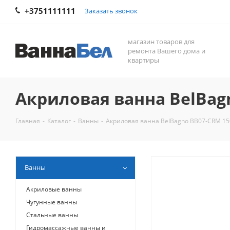
+3751111111
Заказать звонок
магазин товаров для
ремонта Вашего дома и
квартиры
Акриловая ванна BelBag
Главная
-
Каталог
-
Ванны
-
Акриловая ванна BelBagno BB07-CRM 15
Ванны
Акриловые ванны
Чугунные ванны
Стальные ванны
Гидромассажные ванны и