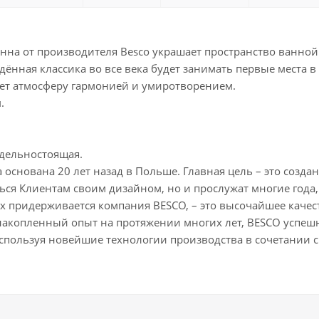
нна от производителя Besco украшает пространство ванно
дённая классика во все века будет занимать первые места 
яет атмосферу гармонией и умиротворением.
.
тдельностоящая.
основана 20 лет назад в Польше. Главная цель – это созда
ься Клиентам своим дизайном, но и прослужат многие года
ых придерживается компания BESCO, – это высочайшее каче
накопленный опыт на протяжении многих лет, BESCO успешн
спользуя новейшие технологии производства в сочетании с