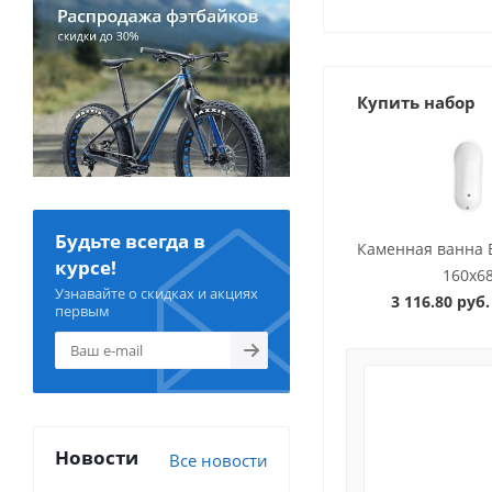
Купить набор
Будьте всегда в
Каменная ванна B
курсе!
160x6
Узнавайте о скидках и акциях
3 116.80 руб.
первым
Новости
Все новости