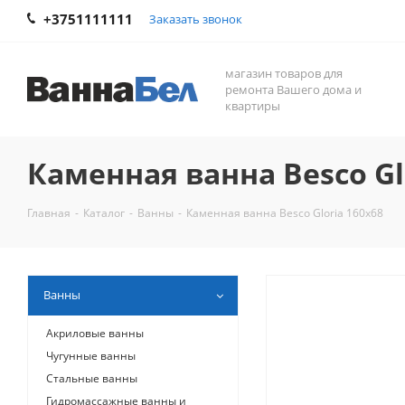
+3751111111
Заказать звонок
магазин товаров для
ремонта Вашего дома и
квартиры
Каменная ванна Besco Gl
Главная
-
Каталог
-
Ванны
-
Каменная ванна Besco Gloria 160x68
Ванны
Акриловые ванны
Чугунные ванны
Стальные ванны
Гидромассажные ванны и