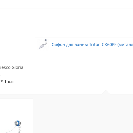
Сифон для ванны Triton CK60PF (металл
esco Gloria
8
* 1 шт