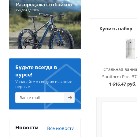
Купить набор
Будьте всегда в
Стальная ванна
курсе!
Saniform Plus 37
Узнавайте о скидках и акциях
1 616.47 руб.
первым
Новости
Все новости