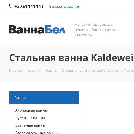
+3751111111
Заказать звонок
магазин товаров для
ремонта Вашего дома и
квартиры
Стальная ванна Kaldewei 
Главная
-
Каталог
-
Ванны
-
Стальная ванна Kaldewei Saniform Plus 3
Ванны
Акриловые ванны
Чугунные ванны
Стальные ванны
Гидромассажные ванны и