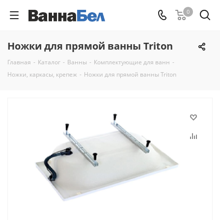
0
Ножки для прямой ванны Triton
Главная
-
Каталог
-
Ванны
-
Комплектующие для ванн
-
Ножки, каркасы, крепеж
-
Ножки для прямой ванны Triton