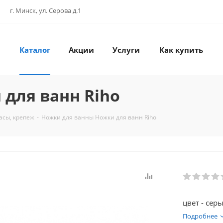
г. Минск, ул. Серова д.1
Каталог
Акции
Услуги
Как купить
для ванн Riho
асы, крепеж
-
Ножки для ванны Ножки для ванн Riho
цвет - сер
Подробнее