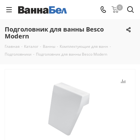
0
Подголовник для ванны Besco
Modern
Главная
-
Каталог
-
Ванны
-
Комплектующие для ванн
-
Подголовники
-
Подголовник для ванны Besco Modern