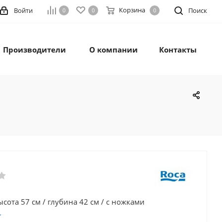
Корзина
Войти
Поиск
0
0
0
Производители
О компании
Контакты
ысота 57 см / глубина 42 см / с ножками