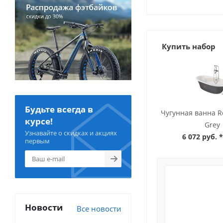
Купить набор
Будьте всегда в
Чугунная ванна R
курсе!
Grey
Узнавайте о скидках и акциях
6 072 руб.
*
первым
Новости
Все новости