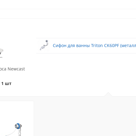
Сифон для ванны Triton CK60PF (металл
oca Newcast
 1 шт