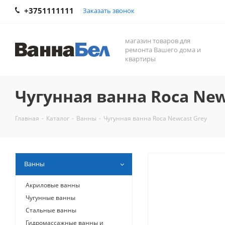
+3751111111
Заказать звонок
магазин товаров для
ремонта Вашего дома и
квартиры
Чугунная ванна Roca New
Главная
-
Каталог
-
Ванны
-
Чугунная ванна Roca Newcast Grey
Ванны
Акриловые ванны
Чугунные ванны
Стальные ванны
Гидромассажные ванны и