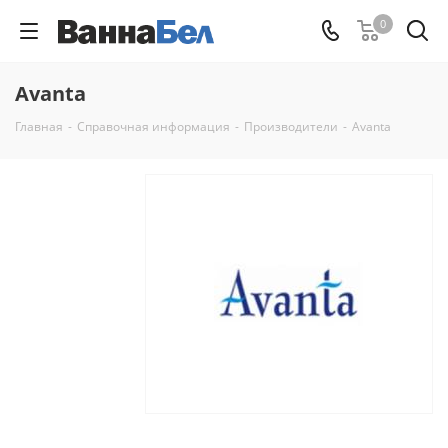
0
Avanta
Главная
-
Справочная информация
-
Производители
-
Avanta